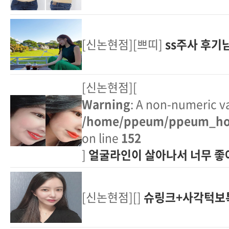
[신논현점][쁘띠]
ss주사 후기
[신논현점][
Warning
: A non-numeric v
/home/ppeum/ppeum_hom
on line
152
]
얼굴라인이 살아나서 너무 
[신논현점][]
슈링크+사각턱보