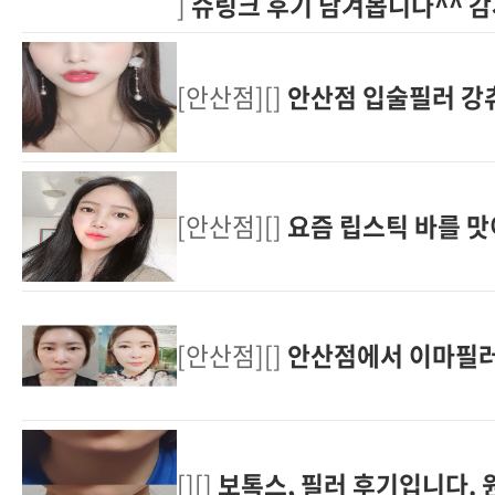
]
슈링크 후기 남겨봅니다^^ 
[안산점][]
안산점 입술필러 강
[안산점][]
요즘 립스틱 바를 맛
[안산점][]
안산점에서 이마필러
[][]
보톡스, 필러 후기입니다. 