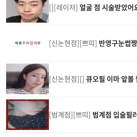
[][레이저]
얼굴 점 시술받았어요
[신논현점][쁘띠]
반영구눈썹
[신논현점][]
큐오필 이마 앞볼 
[범계점][쁘띠]
범계점 입술필러