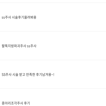
ss주사 시술후기올려봐용
팔뚝지방파괴주사 ss주사
SS주사 시술 받고 만족한 후기남겨용~!
종아리조각주사 후기