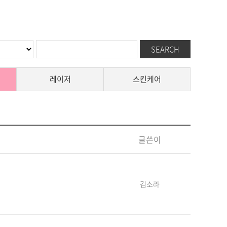
레이저
스킨케어
글쓴이
김소라