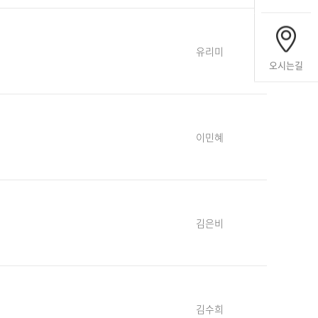
유리미
오시는길
이민혜
김은비
김수희