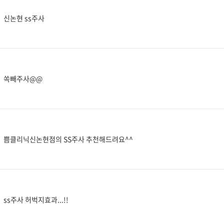
신논현 ss주사
쏙빼주사@@
쁨클리닉신논현점의 SS주사 추천해드려요^^
ss주사 허벅지효과...!!