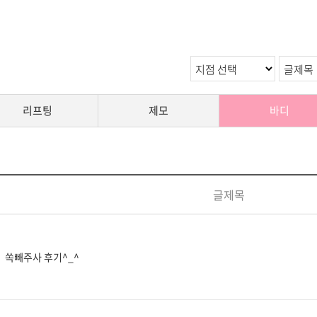
리프팅
제모
바디
글제목
쏙빼주사 후기^_^