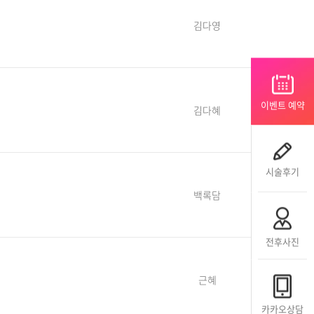
김다영
이벤트 예약
김다혜
시술후기
백록담
전후사진
근혜
카카오상담