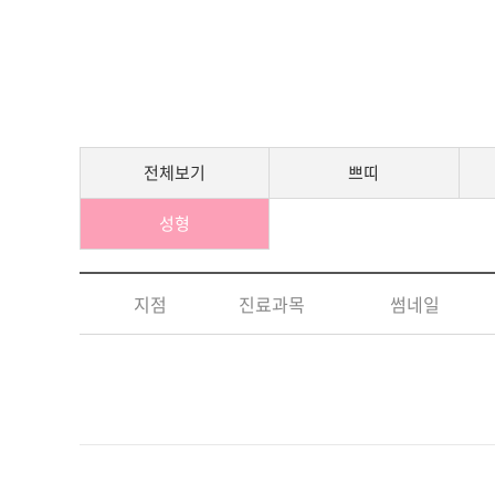
전체보기
쁘띠
성형
지점
진료과목
썸네일