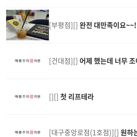
[부평점][]
완전 대만족이요~~!
[건대점][]
어제 했는데 너무 
[][]
첫 리프테라
[대구중앙로점(1호점)][]
원하는