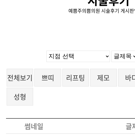
시술후기
예쁨주의쁨의원 시술후기 게시판
전체보기
쁘띠
리프팅
제모
바
성형
썸네일
글